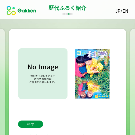
歴代ふろく紹介
/
JP
EN
科学