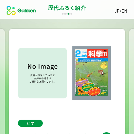
歴代ふろく紹介
/
JP
EN
科学