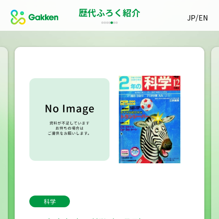
歴代ふろく紹介
/
JP
EN
科学