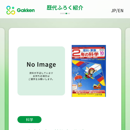
歴代ふろく紹介
/
JP
EN
科学