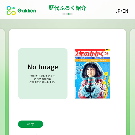
歴代ふろく紹介
/
JP
EN
科学