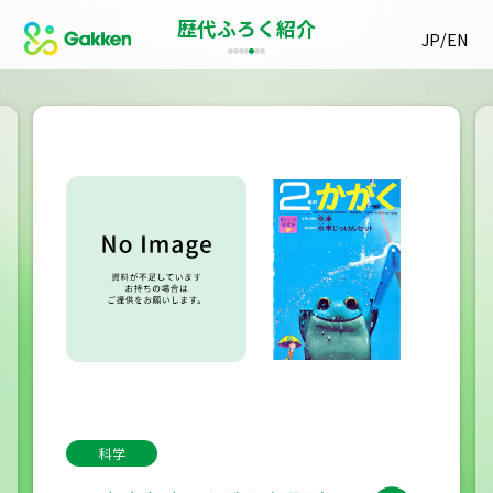
歴代ふろく紹介
/
JP
EN
科学