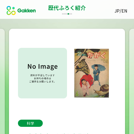
歴代ふろく紹介
/
JP
EN
科学