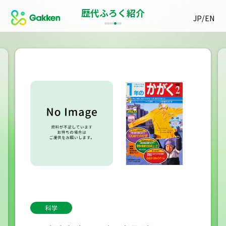
歴代ふろく紹介
/
JP
EN
科学