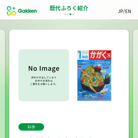
歴代ふろく紹介
/
JP
EN
科学