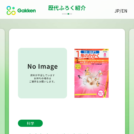
歴代ふろく紹介
/
JP
EN
科学