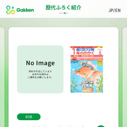
歴代ふろく紹介
/
JP
EN
科学