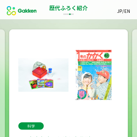
歴代ふろく紹介
/
JP
EN
科学