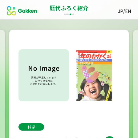
歴代ふろく紹介
/
JP
EN
科学