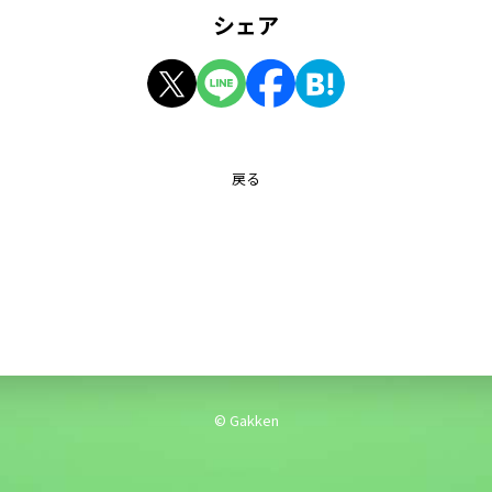
シェア
戻る
© Gakken