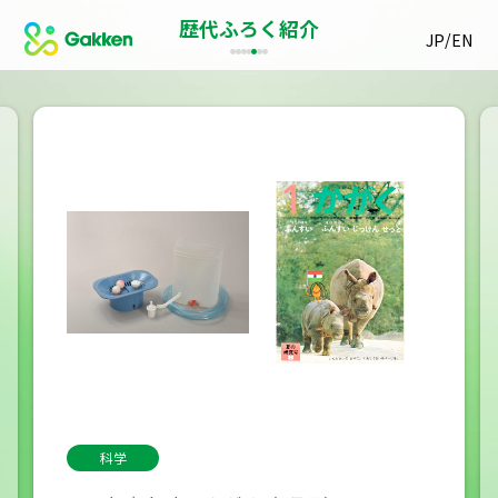
歴代ふろく紹介
/
JP
EN
科学