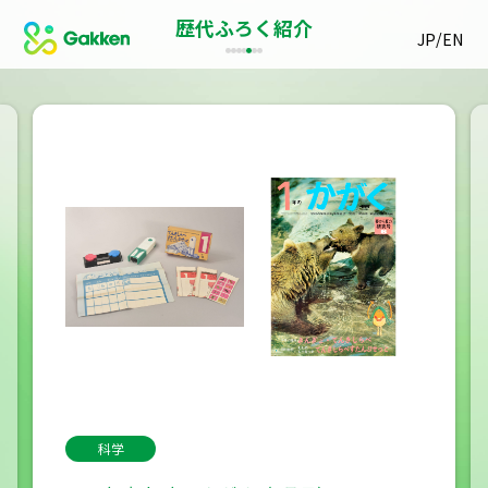
歴代ふろく紹介
/
JP
EN
科学