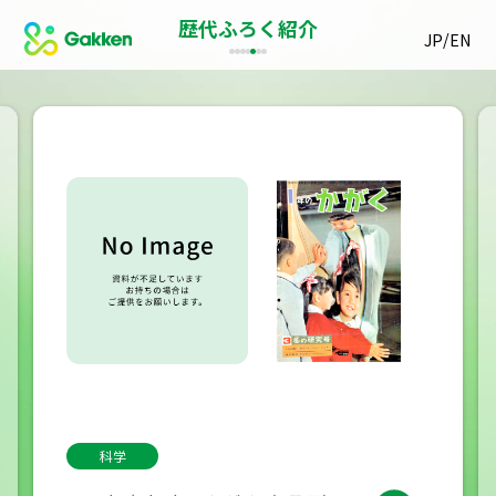
歴代ふろく紹介
/
JP
EN
科学