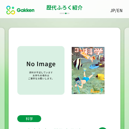
歴代ふろく紹介
/
JP
EN
科学